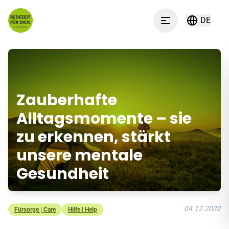
Zum Inhalt springen
DE
Menu
Zauberhafte
Alltagsmomente – sie
zu erkennen, stärkt
unsere mentale
Gesundheit
04.12.2022
Fürsorge | Care
Hilfe | Help