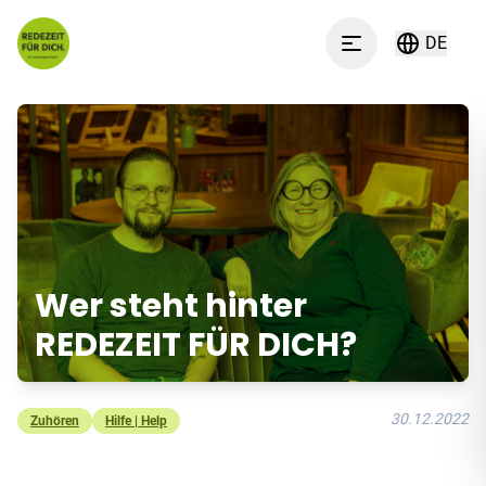
Zum Inhalt springen
DE
Menu
Wer steht hinter
REDEZEIT FÜR DICH?
30.12.2022
Zuhören
Hilfe | Help