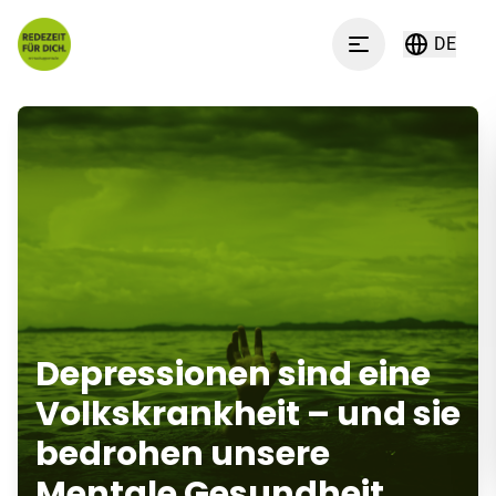
Zum Inhalt springen
DE
Menu
Depressionen sind eine
Volkskrankheit – und sie
bedrohen unsere
Mentale Gesundheit